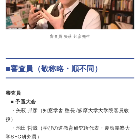
審査員 矢萩 邦彦先生
■
審査員
（敬称略・順不同）
審査員
■ 予選大会
・矢萩 邦彦（知窓学舎 塾長 /多摩大学大学院客員教
授）
・池田 哲哉（学びの道教育研究所代表・慶應義塾大
学SFC研究員）