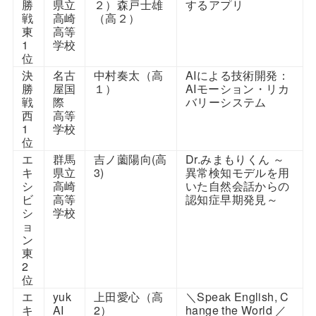
勝
県立
２）森戸士雄
するアプリ
戦
高崎
（高２）
東
高等
1
学校
位
決
名古
中村奏太（高
AIによる技術開発：
勝
屋国
１）
AIモーション・リカ
戦
際
バリーシステム
西
高等
1
学校
位
エ
群馬
吉ノ薗陽向(高
Dr.みまもりくん ～
キ
県立
3)
異常検知モデルを用
シ
高崎
いた自然会話からの
ビ
高等
認知症早期発見～
シ
学校
ョ
ン
東
2
位
エ
yuk
上田愛心（高
＼Speak English, C
キ
AI
2）
hange the World ／