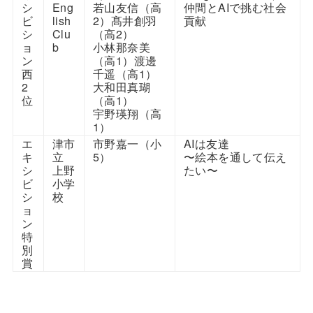
シ
Eng
若山友信（高
仲間とAIで挑む社会
ビ
lish
2）髙井創羽
貢献
シ
Clu
（高2）
ョ
b
小林那奈美
ン
（高1）渡邊
西
千遥（高1）
2
大和田真瑚
位
（高1）
宇野瑛翔（高
1）
エ
津市
市野嘉一（小
AIは友達
キ
立
5）
〜絵本を通して伝え
シ
上野
たい〜
ビ
小学
シ
校
ョ
ン
特
別
賞