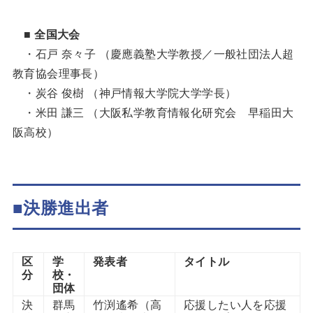
■ 全国大会
・石戸 奈々子 （慶應義塾大学教授／一般社団法人超
教育協会理事長）
・炭谷 俊樹 （神戸情報大学院大学学長）
・米田 謙三 （大阪私学教育情報化研究会 早稲田大
阪高校）
■
決勝進出者
区
学
発表者
タイトル
分
校・
団体
決
群馬
竹渕遙希（高
応援したい人を応援