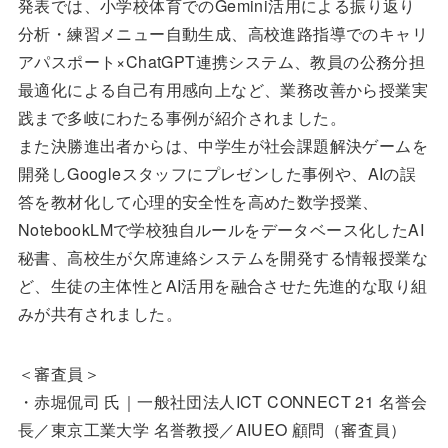
発表では、小学校体育でのGemini活用による振り返り
分析・練習メニュー自動生成、高校進路指導でのキャリ
アパスポート×ChatGPT連携システム、教員の公務分担
最適化による自己有用感向上など、業務改善から授業実
践まで多岐にわたる事例が紹介されました。
また決勝進出者からは、中学生が社会課題解決ゲームを
開発しGoogleスタッフにプレゼンした事例や、AIの誤
答を教材化して心理的安全性を高めた数学授業、
NotebookLMで学校独自ルールをデータベース化したAI
秘書、高校生が欠席連絡システムを開発する情報授業な
ど、生徒の主体性とAI活用を融合させた先進的な取り組
みが共有されました。
＜審査員＞
・赤堀侃司 氏｜一般社団法人ICT CONNECT 21 名誉会
長／東京工業大学 名誉教授／AIUEO 顧問（審査員）