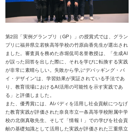
第2回「実例グランプリ（GP）」の授賞式では、グラン
プリに福井県立若狭高等学校の竹原由香先生が選出され
ました。審査員を務めた赤堀侃司名誉教授は、「生成AI
が誤った回答を出した際に、それを学びに転換する実践
が非常に素晴らしい。失敗から学ぶ“デバッギング・バ
イ・デザイン”は、学習効果が実証されている手法であ
り、教育現場におけるAI活用の可能性を示す実践であ
る」と評価しました。
また、優秀賞には、AIバディを活用し社会貢献につなげ
た教育実践が評価された奈良市立一条高等学校附属中学
校の北側真敬先生、そして「情報Ⅰ」での学びを社会貢
献の基礎知識として活用した実践が評価された三重県立