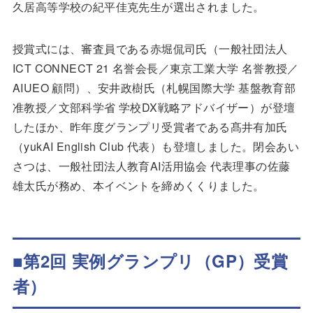
久居高等学校の紀平佳克先生が選出されました。
授賞式には、審査員である赤堀侃司氏（一般社団法人
ICT CONNECT 21 名誉会長／東京工業大学 名誉教授／
AIUEO 顧問）、安井政樹氏（札幌国際大学 基盤教育部
准教授／文部科学省 学校DX戦略アドバイザー）が登壇
したほか、昨年度グランプリ受賞者である髙井有加氏
（yukAI English Club 代表）も登壇しました。閉会あい
さつは、一般社団法人教育AI活用協会 代表理事の佐藤
雄太氏が務め、本イベントを締めくくりました。
■
第2回 実例グランプリ（GP）受賞
者）