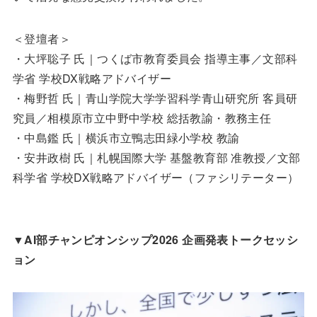
＜登壇者＞
・大坪聡子 氏｜つくば市教育委員会 指導主事／文部科
学省 学校DX戦略アドバイザー
・梅野哲 氏｜青山学院大学学習科学青山研究所 客員研
究員／相模原市立中野中学校 総括教諭・教務主任
・中島鑑 氏｜横浜市立鴨志田緑小学校 教諭
・安井政樹 氏｜札幌国際大学 基盤教育部 准教授／文部
科学省 学校DX戦略アドバイザー（ファシリテーター）
▼
AI部チャンピオンシップ2026 企画発表トークセッシ
ョン