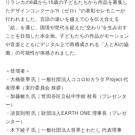
リランカの6歳から15歳の子どもたちから作品を募集し
たデザインコンクール”0（ゼロ）”の表彰セレモニーが
行われました。言語の違いを越えて心を伝え合える
「絵」を通じ、国境や世代を超えた”交わり”を生み出す
ことを目指した本企画。子どもたちの作品がモーション
や音楽とともにデジタル上で再構成される「人とAIの協
働」の可能性が体感されました。
＜登壇者＞
・大橋亜季 氏｜一般社団法人ココロtoカラダ Project 代
表理事（実行委員会 挨拶）
・加藤敏久 氏｜世田谷区立砧中学校 校長（プレゼンタ
ー）
・須賀則明 氏｜財団法人EARTH ONE 理事長（プレゼ
ンター）
・木下綾子 氏｜一般社団法人世界とわたし 代表理事