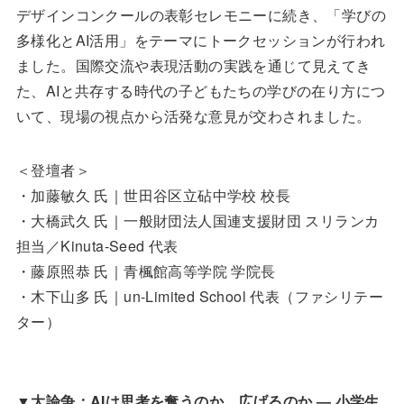
デザインコンクールの表彰セレモニーに続き、「学びの
多様化とAI活用」をテーマにトークセッションが行われ
ました。国際交流や表現活動の実践を通じて見えてき
た、AIと共存する時代の子どもたちの学びの在り方につ
いて、現場の視点から活発な意見が交わされました。
＜登壇者＞
・加藤敏久 氏｜世田谷区立砧中学校 校長
・大橋武久 氏｜一般財団法人国連支援財団 スリランカ
担当／Kinuta-Seed 代表
・藤原照恭 氏｜青楓館高等学院 学院長
・木下山多 氏｜un-Limited School 代表（ファシリテー
ター）
▼
大論争：AIは思考を奪うのか、広げるのか ― 小学生