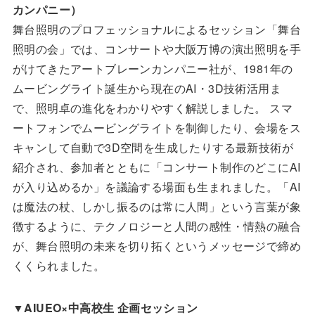
カンパニー）
舞台照明のプロフェッショナルによるセッション「舞台
照明の会」では、コンサートや大阪万博の演出照明を手
がけてきたアートブレーンカンパニー社が、1981年の
ムービングライト誕生から現在のAI・3D技術活用ま
で、照明卓の進化をわかりやすく解説しました。 スマ
ートフォンでムービングライトを制御したり、会場をス
キャンして自動で3D空間を生成したりする最新技術が
紹介され、参加者とともに「コンサート制作のどこにAI
が入り込めるか」を議論する場面も生まれました。「AI
は魔法の杖、しかし振るのは常に人間」という言葉が象
徴するように、テクノロジーと人間の感性・情熱の融合
が、舞台照明の未来を切り拓くというメッセージで締め
くくられました。
▼
AIUEO×中高校生 企画セッション