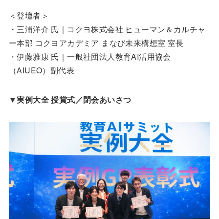
＜登壇者＞
・三浦洋介 氏｜コクヨ株式会社 ヒューマン＆カルチャ
ー本部 コクヨアカデミア まなび未来構想室 室長
・伊藤雅康 氏｜一般社団法人教育AI活用協会
（AIUEO）副代表
▼
実例大全 授賞式／閉会あいさつ