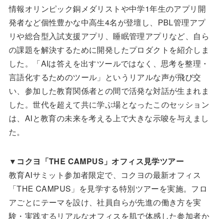
情報オリンピック銅メダリストや中学1年生のアプリ開
発者など個性豊かな中高生4名が登壇し、PBL管理アプ
リや総合型入試支援アプリ、睡眠管理アプリなど、自ら
の課題を解決するために開発したプロダクトを紹介しま
した。「AIは答えを出すツールではなく、思考を整理・
言語化するためのツール」というリアルな声が飛び交
い、参加した教育関係者との間で活発な対話が生まれま
した。世代を超えて共に学ぶ場となったこのセッション
は、AIと教育の未来を考える上で大きな示唆を与えまし
た。
▼
コクヨ「THE CAMPUS」オフィス見学ツアー
教育AIサミット参加者限定で、コクヨの最新オフィス
「THE CAMPUS」を見学する特別ツアーを実施。フロ
アごとにテーマを設け、社員自らが先進の働き方を実
験・実践するリアルなオフィスを肌で体感した参加者か