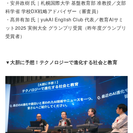
・安井政樹 氏｜札幌国際大学 基盤教育部 准教授／文部
科学省 学校DX戦略アドバイザー（審査員）
・髙井有加 氏｜yukAI English Club 代表／教育AIサミ
ット2025 実例大全 グランプリ受賞（昨年度グランプリ
受賞者）
▼
大胆に予想！テクノロジーで進化する社会と教育