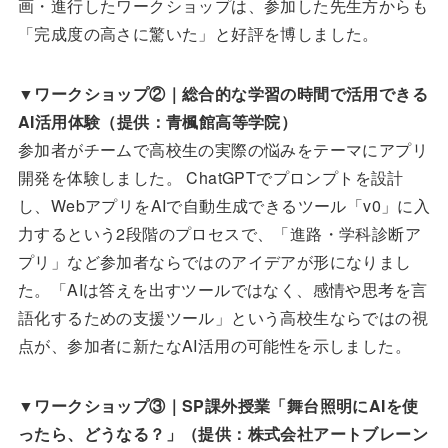
画・進行したワークショップは、参加した先生方からも
「完成度の高さに驚いた」と好評を博しました。
▼
ワークショップ②｜総合的な学習の時間で活用できる
AI活用体験（提供：青楓館高等学院）
参加者がチームで高校生の実際の悩みをテーマにアプリ
開発を体験しました。 ChatGPTでプロンプトを設計
し、WebアプリをAIで自動生成できるツール「v0」に入
力するという2段階のプロセスで、「進路・学科診断ア
プリ」など参加者ならではのアイデアが形になりまし
た。「AIは答えを出すツールではなく、感情や思考を言
語化するための支援ツール」という高校生ならではの視
点が、参加者に新たなAI活用の可能性を示しました。
▼
ワークショップ③｜SP課外授業「舞台照明にAIを使
ったら、どうなる？」（提供：株式会社アートブレーン