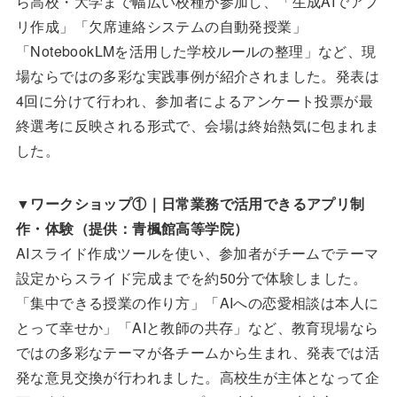
ら高校・大学まで幅広い校種が参加し、「生成AIでアプ
リ作成」「欠席連絡システムの自動発授業」
「NotebookLMを活用した学校ルールの整理」など、現
場ならではの多彩な実践事例が紹介されました。発表は
4回に分けて行われ、参加者によるアンケート投票が最
終選考に反映される形式で、会場は終始熱気に包まれま
した。
▼
ワークショップ①｜日常業務で活用できるアプリ制
作・体験（提供：青楓館高等学院）
AIスライド作成ツールを使い、参加者がチームでテーマ
設定からスライド完成までを約50分で体験しました。
「集中できる授業の作り方」「AIへの恋愛相談は本人に
とって幸せか」「AIと教師の共存」など、教育現場なら
ではの多彩なテーマが各チームから生まれ、発表では活
発な意見交換が行われました。高校生が主体となって企