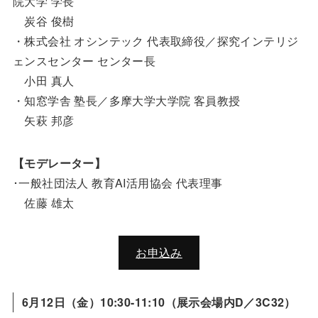
院大学 学長
炭谷 俊樹
・株式会社 オシンテック 代表取締役／探究インテリジ
ェンスセンター センター長
小田 真人
・知窓学舎 塾長／多摩大学大学院 客員教授
矢萩 邦彦
【モデレーター】
･一般社団法人 教育AI活用協会 代表理事
佐藤 雄太
お申込み
6月12日（金）10:30-11:10（展示会場内D／3C32）