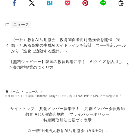
ニュース
（一社）教育AI活用協会、教育関係者向け勉強会を開催 実
録・とある高校の生成AIガイドラインを設計して──固定ルール
から『進化に追随する設計』へ
【無料ウェビナー】韓国の教育現場に学ぶ、AIクイズを活用し
た参加型授業のつくり方
ホーム
ニュース
6月10日〜12日開催「Interop Tokyo 2026」内 AI NATIVE EXPOにて特別企画「教育AIサミット」開催決定
サイトトップ
共創メンバー募集中！
共創メンバー会員規約
教育 AI 活用協会規約
プライバシーポリシー
特定商取引法に基づく表示
© 一般社団法人教育AI活用協会（AIUEO）.