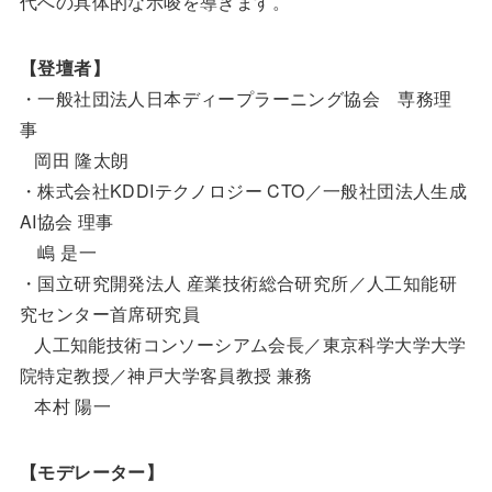
代への具体的な示唆を導きます。
【登壇者】
・一般社団法人日本ディープラーニング協会 専務理
事
岡田 隆太朗
・株式会社KDDIテクノロジー CTO／一般社団法人生成
AI協会 理事
嶋 是一
・国立研究開発法人 産業技術総合研究所／人工知能研
究センター首席研究員
人工知能技術コンソーシアム会長／東京科学大学大学
院特定教授／神戸大学客員教授 兼務
本村 陽一
【モデレーター】