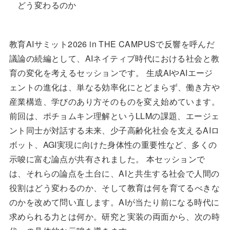
どう変わるのか
教育AIサミット2026 in THE CAMPUSで反響を呼んだ
議論の続編として、AIネイティブ時代における社会と教
育の変化を考えるセッションです。 生成AIやAIエージ
ェントの進化は、単なる効率化にとどまらず、働き方や
産業構造、学びのあり方そのものを変え始めています。
前回は、ポチョムキン理解というLLMの課題、エージェ
ント同士が対話する未来、少子高齢化社会を支えるAIロ
ボット、AGI実現に向けた身体性の重要性など、多くの
示唆に富む論点が共有されました。 本セッションで
は、それらの論点を土台に、AIと共生する社会で人間の
役割はどう変わるのか、そして教育は何を育てるべきな
のかを改めて問い直します。AIが当たり前になる時代に
求められる力とは何か。研究と実装の両面から、次の時