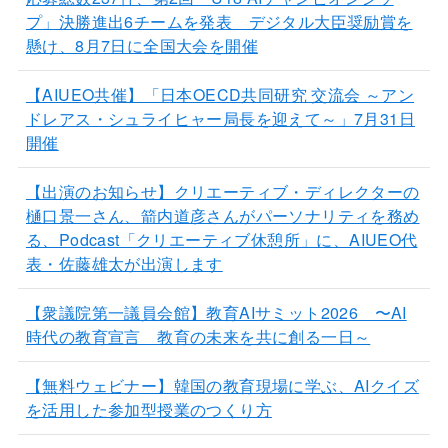
プ」決勝進出6チームを発表 デジタル大臣奨励賞を
懸け、8月7日に全国大会を開催
【AIUEO共催】「日本OECD共同研究 交流会 ～アン
ドレアス・シュライヒャー局長を迎えて～」7月31日
開催
【出演のお知らせ】クリエーティブ・ディレクターの
樋口景一さん、箭内道彦さんがパーソナリティを務め
る、Podcast「クリエーティブ休憩所」に、AIUEO代
表・佐藤雄太が出演します
【衆議院第一議員会館】教育AIサミット2026 〜AI
時代の教育宣言 教育の未来を共に創る一日～
【無料ウェビナー】韓国の教育現場に学ぶ、AIクイズ
を活用した参加型授業のつくり方